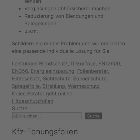
senken
Verglasungen abhörsicherer machen
Reduzierung von Blendungen und
Spiegelungen
u.v.m.
Schildern Sie mir Ihr Problem und wir erarbeiten
eine passende individuelle Lösung für Sie.
Kategorien
Schlagwörter
Leistungen
Blendschutz
,
Dekorfolie
,
EN12600
,
EN356
,
Energieeinsparung
,
Folienberater
,
Hitzeschutz
,
Sichtschutz
,
Sonnenschutz
,
Spiegelfolie
,
Strahlung
,
Wärmeschutz
Folien Berater geht online
Hitzeschutzfolien
Suche
Suche
Kfz-Tönungsfolien