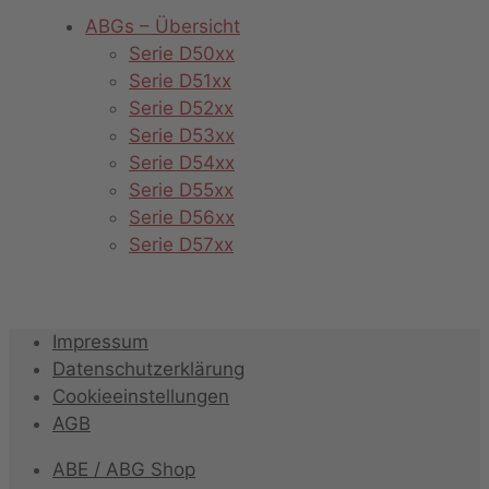
ABGs – Übersicht
Serie D50xx
Serie D51xx
Serie D52xx
Serie D53xx
Serie D54xx
Serie D55xx
Serie D56xx
Serie D57xx
Impressum
Datenschutzerklärung
Cookieeinstellungen
AGB
ABE / ABG Shop