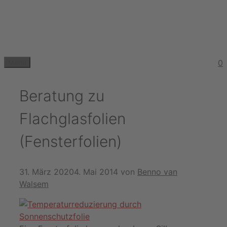
Zum
Inhalt
springen
0
Menu
Beratung zu
Flachglasfolien
(Fensterfolien)
31. März 2020
4. Mai 2014
von
Benno van
Walsem