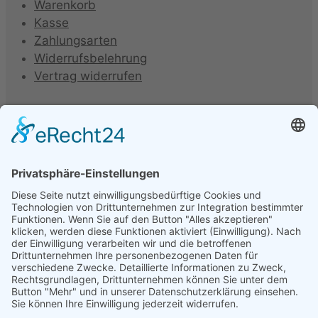
Warenkorb
Kasse
Zahlungsarten
Widerrufsbelehrung
Vertrag widerrufen
Folienhersteller
Unter folgenden Namen werden Kfz-Tönungsfolien
vertrieben oder hergestellt: Armolan, Aquasun,
FoliaTec, Garware, Hanita, LLumar, SunTek, CFC, IQ-
Film, Madico, SunGuard, Johnson, Oracal, Orpro,
SolarScreen, Orafol, Sott, STS, Sun Guard, TFA, SAV,
3M, Hexis, SL, Avery, Bruxafol um nur einige zu
nennen.
Folienbezeichnungen