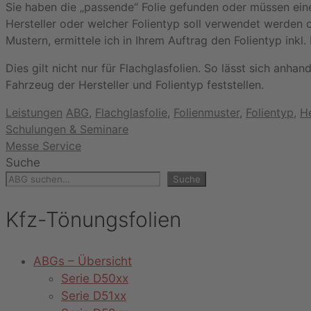
Sie haben die „passende“ Folie gefunden oder müssen eine
Hersteller oder welcher Folientyp soll verwendet werden
Mustern, ermittele ich in Ihrem Auftrag den Folientyp inkl
Dies gilt nicht nur für Flachglasfolien. So lässt sich an
Fahrzeug der Hersteller und Folientyp feststellen.
Kategorien
Schlagwörter
Leistungen
ABG
,
Flachglasfolie
,
Folienmuster
,
Folientyp
,
He
Schulungen & Seminare
Messe Service
Suche
Suche
Kfz-Tönungsfolien
ABGs – Übersicht
Serie D50xx
Serie D51xx