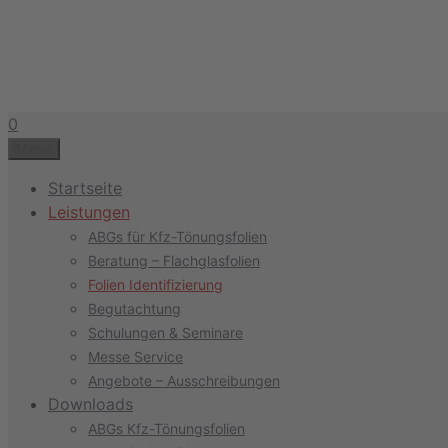
Zum
Inhalt
springen
0
Menu
Startseite
Leistungen
ABGs für Kfz-Tönungsfolien
Beratung – Flachglasfolien
Folien Identifizierung
Begutachtung
Schulungen & Seminare
Messe Service
Angebote – Ausschreibungen
Downloads
ABGs Kfz-Tönungsfolien