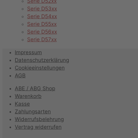
Serie D52xx
Serie D53xx
Serie D54xx
Serie D55xx
Serie D56xx
Serie D57xx
Impressum
Datenschutzerklärung
Cookieeinstellungen
AGB
ABE / ABG Shop
Warenkorb
Kasse
Zahlungsarten
Widerrufsbelehrung
Vertrag widerrufen