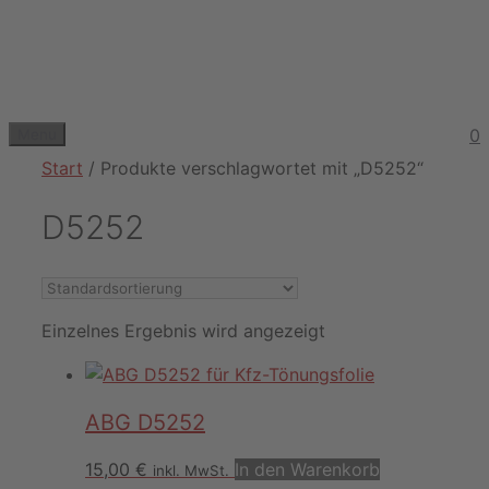
Zum
Inhalt
springen
0
Menu
Start
/ Produkte verschlagwortet mit „D5252“
D5252
Einzelnes Ergebnis wird angezeigt
ABG D5252
15,00
€
In den Warenkorb
inkl. MwSt.