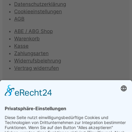
Datenschutzerklärung
Cookieeinstellungen
AGB
ABE / ABG Shop
Warenkorb
Kasse
Zahlungsarten
Widerrufsbelehrung
Vertrag widerrufen
Folienhersteller
Unter folgenden Namen werden Kfz-Tönungsfolien
vertrieben oder hergestellt: Armolan, Aquasun,
FoliaTec, Garware, Hanita, LLumar, SunTek, CFC, IQ-
Film, Madico, SunGuard, Johnson, Oracal, Orpro,
SolarScreen, Orafol, Sott, STS, Sun Guard, TFA, SAV,