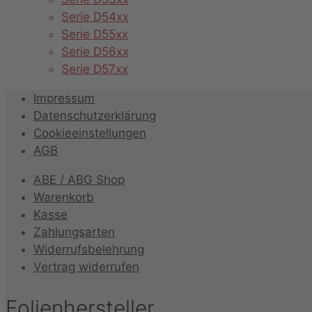
Serie D54xx
Serie D55xx
Serie D56xx
Serie D57xx
Impressum
Datenschutzerklärung
Cookieeinstellungen
AGB
ABE / ABG Shop
Warenkorb
Kasse
Zahlungsarten
Widerrufsbelehrung
Vertrag widerrufen
Folienhersteller