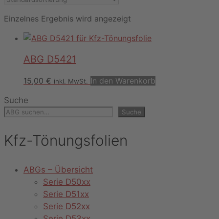
Einzelnes Ergebnis wird angezeigt
ABG D5421
15,00
€
In den Warenkorb
inkl. MwSt.
Suche
Suche
Kfz-Tönungsfolien
ABGs – Übersicht
Serie D50xx
Serie D51xx
Serie D52xx
Serie D53xx