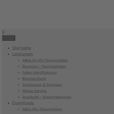
Zum
Inhalt
springen
0
Menu
Startseite
Leistungen
ABGs für Kfz-Tönungsfolien
Beratung – Flachglasfolien
Folien Identifizierung
Begutachtung
Schulungen & Seminare
Messe Service
Angebote – Ausschreibungen
Downloads
ABGs Kfz-Tönungsfolien