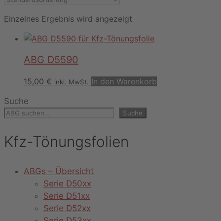
Einzelnes Ergebnis wird angezeigt
ABG D5590
15,00
€
In den Warenkorb
inkl. MwSt.
Suche
Suche
Kfz-Tönungsfolien
ABGs – Übersicht
Serie D50xx
Serie D51xx
Serie D52xx
Serie D53xx