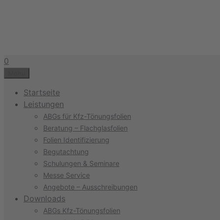
Zum
Inhalt
springen
0
Menu
Startseite
Leistungen
ABGs für Kfz-Tönungsfolien
Beratung – Flachglasfolien
Folien Identifizierung
Begutachtung
Schulungen & Seminare
Messe Service
Angebote – Ausschreibungen
Downloads
ABGs Kfz-Tönungsfolien