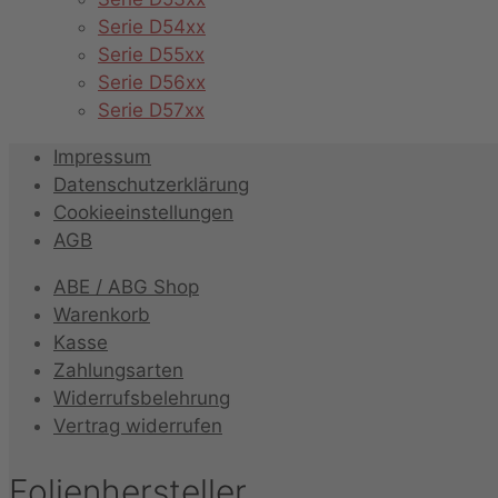
Serie D54xx
Serie D55xx
Serie D56xx
Serie D57xx
Impressum
Datenschutzerklärung
Cookieeinstellungen
AGB
ABE / ABG Shop
Warenkorb
Kasse
Zahlungsarten
Widerrufsbelehrung
Vertrag widerrufen
Folienhersteller