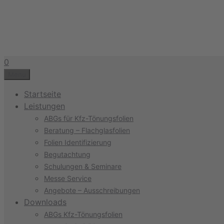
Zum
Inhalt
springen
0
Menu
Startseite
Leistungen
ABGs für Kfz-Tönungsfolien
Beratung – Flachglasfolien
Folien Identifizierung
Begutachtung
Schulungen & Seminare
Messe Service
Angebote – Ausschreibungen
Downloads
ABGs Kfz-Tönungsfolien