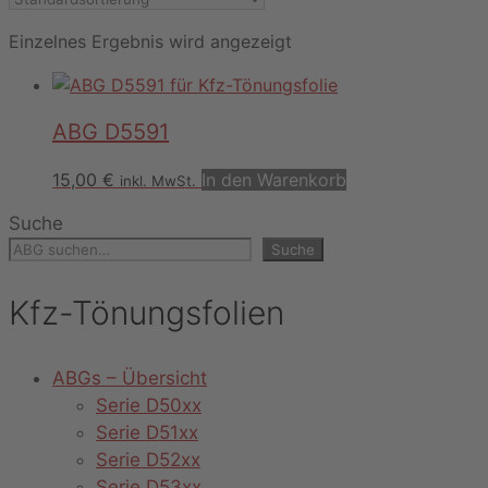
Einzelnes Ergebnis wird angezeigt
ABG D5591
15,00
€
In den Warenkorb
inkl. MwSt.
Suche
Suche
Kfz-Tönungsfolien
ABGs – Übersicht
Serie D50xx
Serie D51xx
Serie D52xx
Serie D53xx