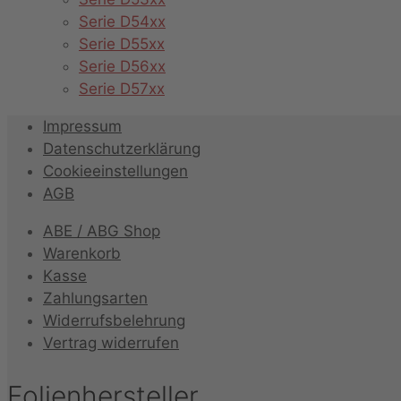
Serie D54xx
Serie D55xx
Serie D56xx
Serie D57xx
Impressum
Datenschutzerklärung
Cookieeinstellungen
AGB
ABE / ABG Shop
Warenkorb
Kasse
Zahlungsarten
Widerrufsbelehrung
Vertrag widerrufen
Folienhersteller