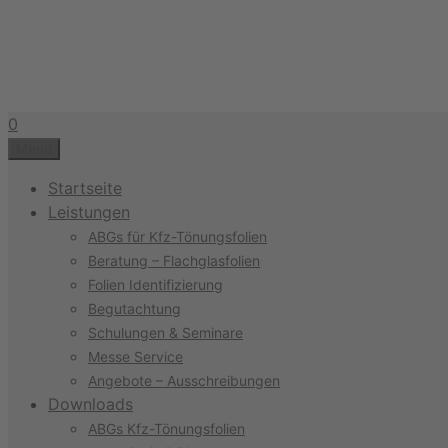
Zum
Inhalt
springen
0
Menu
Startseite
Leistungen
ABGs für Kfz-Tönungsfolien
Beratung – Flachglasfolien
Folien Identifizierung
Begutachtung
Schulungen & Seminare
Messe Service
Angebote – Ausschreibungen
Downloads
ABGs Kfz-Tönungsfolien