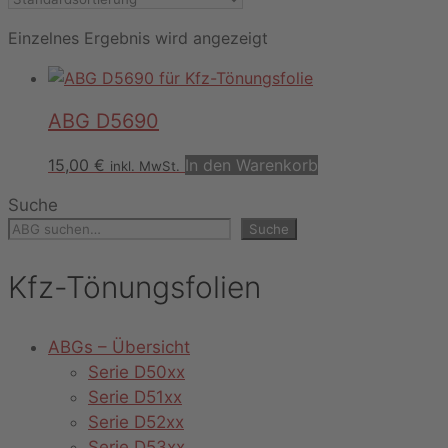
Einzelnes Ergebnis wird angezeigt
ABG D5690
15,00
€
In den Warenkorb
inkl. MwSt.
Suche
Suche
Kfz-Tönungsfolien
ABGs – Übersicht
Serie D50xx
Serie D51xx
Serie D52xx
Serie D53xx