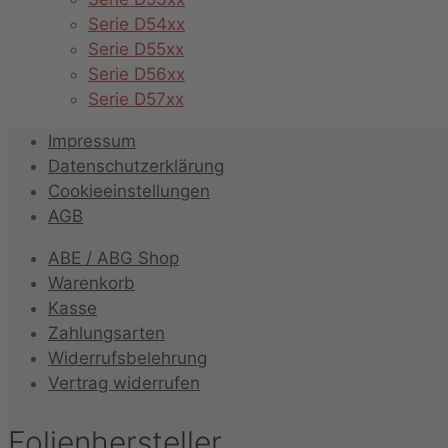
Serie D54xx
Serie D55xx
Serie D56xx
Serie D57xx
Impressum
Datenschutzerklärung
Cookieeinstellungen
AGB
ABE / ABG Shop
Warenkorb
Kasse
Zahlungsarten
Widerrufsbelehrung
Vertrag widerrufen
Folienhersteller