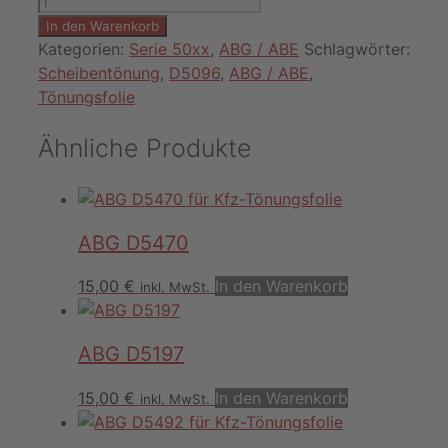
D5096
In den Warenkorb
Menge
Kategorien:
Serie 50xx
,
ABG / ABE
Schlagwörter:
Scheibentönung
,
D5096
,
ABG / ABE
,
Tönungsfolie
Ähnliche Produkte
ABG D5470
15,00
€
In den Warenkorb
inkl. MwSt.
ABG D5197
15,00
€
In den Warenkorb
inkl. MwSt.