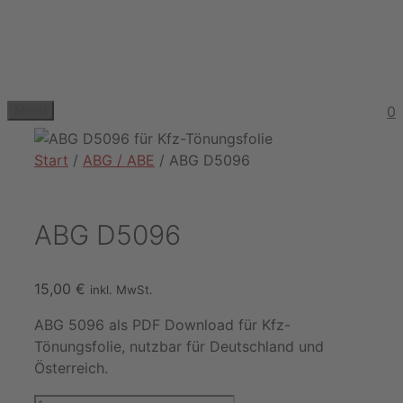
Zum
Inhalt
springen
0
Menu
Start
/
ABG / ABE
/ ABG D5096
ABG D5096
15,00
€
inkl. MwSt.
ABG 5096 als PDF Download für Kfz-
Tönungsfolie, nutzbar für Deutschland und
Österreich.
ABG