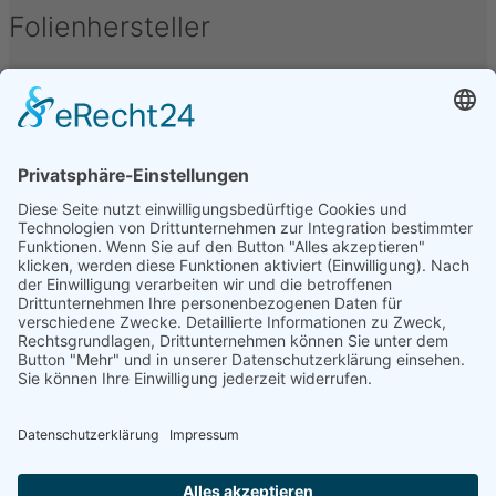
Folienhersteller
Unter folgenden Namen werden Kfz-Tönungsfolien
vertrieben oder hergestellt: Armolan, Aquasun,
FoliaTec, Garware, Hanita, LLumar, SunTek, CFC, IQ-
Film, Madico, SunGuard, Johnson, Oracal, Orpro,
SolarScreen, Orafol, Sott, STS, Sun Guard, TFA, SAV,
3M, Hexis, SL, Avery, Bruxafol um nur einige zu
nennen.
Folienbezeichnungen
Folien werden unter verschiedenen Bezeichnungen
vertrieben, diese sind u.a.: Alu Dark, Pinnacle,
Ceramic, Bond, Folia-Tec 7, FT95, FT97, Midnight,
Blacknight, Supreme, Black Mirror, Basic Grey, Secur
Clear, Omega, Real Carbon, uvm.