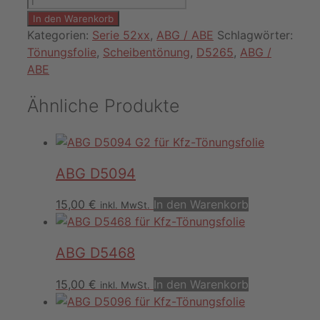
D5265
In den Warenkorb
Menge
Kategorien:
Serie 52xx
,
ABG / ABE
Schlagwörter:
Tönungsfolie
,
Scheibentönung
,
D5265
,
ABG /
ABE
Ähnliche Produkte
ABG D5094
15,00
€
In den Warenkorb
inkl. MwSt.
ABG D5468
15,00
€
In den Warenkorb
inkl. MwSt.