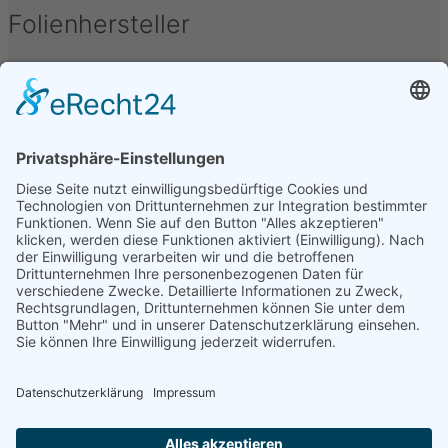
Folienhersteller
Unter folgenden Namen werden Kfz-Tönungsfolien
vertrieben oder hergestellt: Armolan, Aquasun,
FoliaTec, Garware, Hanita, LLumar, SunTek, CFC, IQ-
Film, Madico, SunGuard, Johnson, Oracal, Orpro,
SolarScreen, Orafol, Sott, STS, Sun Guard, TFA, SAV,
3M, Hexis, SL, Avery, Bruxafol um nur einige zu
nennen.
Folienbezeichnungen
Folien werden unter verschiedenen Bezeichnungen
vertrieben, diese sind u.a.: Alu Dark, Pinnacle,
Ceramic, Bond, Folia-Tec 7, FT95, FT97, Midnight,
Blacknight, Supreme, Black Mirror, Basic Grey, Secur
Clear, Omega, Real Carbon, uvm.