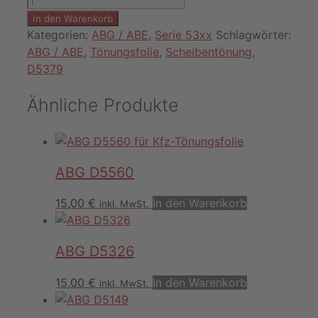
D5379
In den Warenkorb
Menge
Kategorien:
ABG / ABE
,
Serie 53xx
Schlagwörter:
ABG / ABE
,
Tönungsfolie
,
Scheibentönung
,
D5379
Ähnliche Produkte
ABG D5560
15,00
€
In den Warenkorb
inkl. MwSt.
ABG D5326
15,00
€
In den Warenkorb
inkl. MwSt.