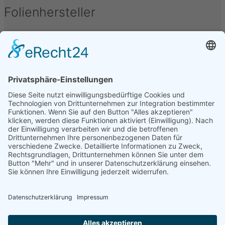
Folienhersteller
Unter folgenden Namen werden Kfz-Tönungsfolien
vertrieben oder hergestellt: Armolan, Aquasun,
FoliaTec, Garware, Hanita, LLumar, SunTek, CFC, IQ-
Film, Madico, SunGuard, Johnson, Oracal, Orpro,
SolarScreen, Orafol, Sott, STS, Sun Guard, TFA, SAV,
3M, Hexis, SL, Avery, Bruxafol um nur einige zu
nennen.
Folienbezeichnungen
Folien werden unter verschiedenen Bezeichnungen
vertrieben, diese sind u.a.: Alu Dark, Pinnacle,
Ceramic, Bond, Folia-Tec 7, FT95, FT97, Midnight,
Blacknight, Supreme, Black Mirror, Basic Grey, Secur
Clear, Omega, Real Carbon, uvm.