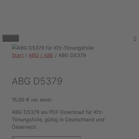
Zum
Inhalt
springen
0
Menu
Start
/
ABG / ABE
/ ABG D5379
ABG D5379
15,00
€
inkl. MwSt.
ABG D5379 als PDF Download für Kfz-
Tönungsfolie, gültig in Deutschland und
Österreich.
ABG