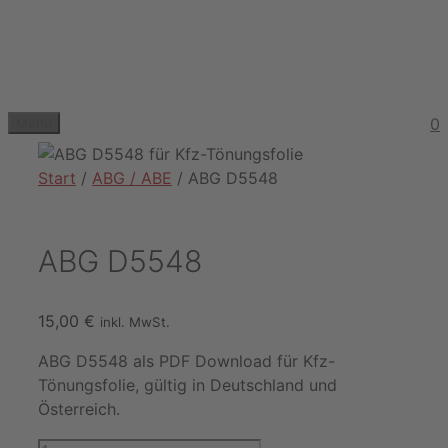
Zum
Inhalt
springen
0
Menu
Start
/
ABG / ABE
/ ABG D5548
ABG D5548
15,00
€
inkl. MwSt.
ABG D5548 als PDF Download für Kfz-
Tönungsfolie, gültig in Deutschland und
Österreich.
ABG