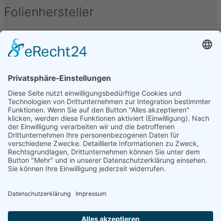
Folienhersteller
Unter folgenden Namen werden Kfz-Tönungsfolien
vertrieben oder hergestellt: Armolan, Aquasun,
FoliaTec, Garware, Hanita, LLumar, SunTek, CFC, IQ-
Film, Madico, SunGuard, Johnson, Oracal, Orpro,
SolarScreen, Orafol, Sott, STS, Sun Guard, TFA, SAV,
3M, Hexis, SL, Avery, Bruxafol um nur einige zu
nennen.
Folienbezeichnungen
Folien werden unter verschiedenen Bezeichnungen
vertrieben, diese sind u.a.: Alu Dark, Pinnacle,
Ceramic, Bond, Folia-Tec 7, FT95, FT97, Midnight,
Blacknight, Supreme, Black Mirror, Basic Grey, Secur
Clear, Omega, Real Carbon, uvm.