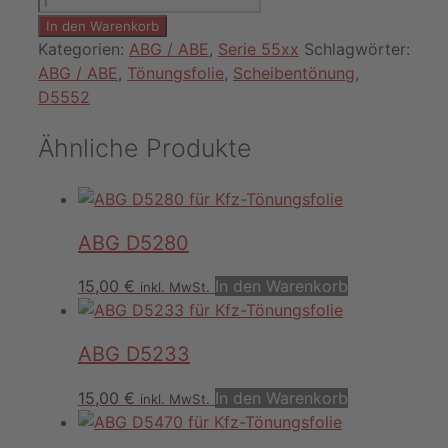
D5553
In den Warenkorb
Menge
Kategorien:
ABG / ABE
,
Serie 55xx
Schlagwörter:
ABG / ABE
,
Tönungsfolie
,
Scheibentönung
,
D5552
Ähnliche Produkte
ABG D5280
15,00
€
In den Warenkorb
inkl. MwSt.
ABG D5233
15,00
€
In den Warenkorb
inkl. MwSt.