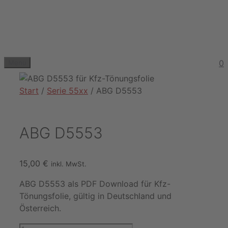
Zum
Inhalt
springen
0
Menu
Start
/
Serie 55xx
/ ABG D5553
ABG D5553
15,00
€
inkl. MwSt.
ABG D5553 als PDF Download für Kfz-
Tönungsfolie, gültig in Deutschland und
Österreich.
ABG