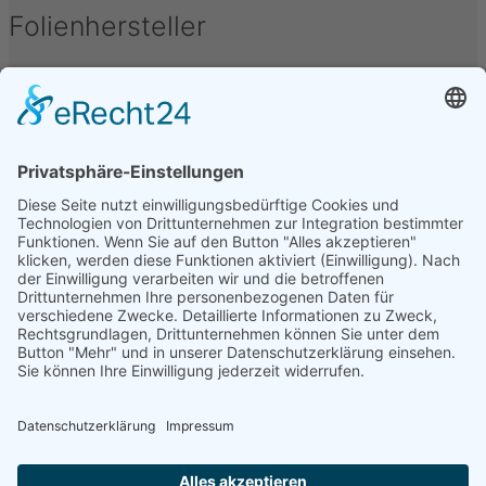
Folienhersteller
Unter folgenden Namen werden Kfz-Tönungsfolien
vertrieben oder hergestellt: Armolan, Aquasun,
FoliaTec, Garware, Hanita, LLumar, SunTek, CFC, IQ-
Film, Madico, SunGuard, Johnson, Oracal, Orpro,
SolarScreen, Orafol, Sott, STS, Sun Guard, TFA, SAV,
3M, Hexis, SL, Avery, Bruxafol um nur einige zu
nennen.
Folienbezeichnungen
Folien werden unter verschiedenen Bezeichnungen
vertrieben, diese sind u.a.: Alu Dark, Pinnacle,
Ceramic, Bond, Folia-Tec 7, FT95, FT97, Midnight,
Blacknight, Supreme, Black Mirror, Basic Grey, Secur
Clear, Omega, Real Carbon, uvm.