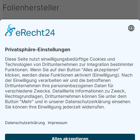
Folienhersteller
Unter folgenden Namen werden Kfz-Tönungsfolien
vertrieben oder hergestellt: Armolan, Aquasun,
FoliaTec, Garware, Hanita, LLumar, SunTek, CFC, IQ-
Film, Madico, SunGuard, Johnson, Oracal, Orpro,
SolarScreen, Orafol, Sott, STS, Sun Guard, TFA, SAV,
3M, Hexis, SL, Avery, Bruxafol um nur einige zu
nennen.
Folienbezeichnungen
Folien werden unter verschiedenen Bezeichnungen
vertrieben, diese sind u.a.: Alu Dark, Pinnacle,
Ceramic, Bond, Folia-Tec 7, FT95, FT97, Midnight,
Blacknight, Supreme, Black Mirror, Basic Grey, Secur
Clear, Omega, Real Carbon, uvm.