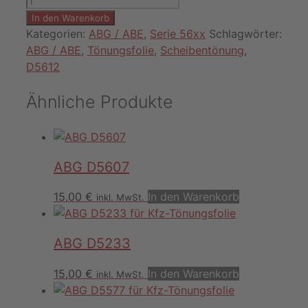
D5612
In den Warenkorb
Menge
Kategorien:
ABG / ABE
,
Serie 56xx
Schlagwörter:
ABG / ABE
,
Tönungsfolie
,
Scheibentönung
,
D5612
Ähnliche Produkte
ABG D5607
15,00
€
In den Warenkorb
inkl. MwSt.
ABG D5233
15,00
€
In den Warenkorb
inkl. MwSt.