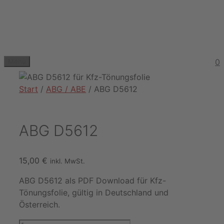
Zum
Inhalt
springen
0
Menu
Start
/
ABG / ABE
/ ABG D5612
ABG D5612
15,00
€
inkl. MwSt.
ABG D5612 als PDF Download für Kfz-
Tönungsfolie, gültig in Deutschland und
Österreich.
ABG