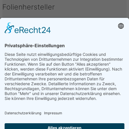
Folienhersteller
Unter folgenden Namen werden Kfz-Tönungsfolien
vertrieben oder hergestellt: Armolan, Aquasun,
FoliaTec, Garware, Hanita, LLumar, SunTek, CFC, IQ-
Film, Madico, SunGuard, Johnson, Oracal, Orpro,
SolarScreen, Orafol, Sott, STS, Sun Guard, TFA, SAV,
3M, Hexis, SL, Avery, Bruxafol um nur einige zu
nennen.
Folienbezeichnungen
Folien werden unter verschiedenen Bezeichnungen
vertrieben, diese sind u.a.: Alu Dark, Pinnacle,
Ceramic, Bond, Folia-Tec 7, FT95, FT97, Midnight,
Blacknight, Supreme, Black Mirror, Basic Grey, Secur
Clear, Omega, Real Carbon, uvm.