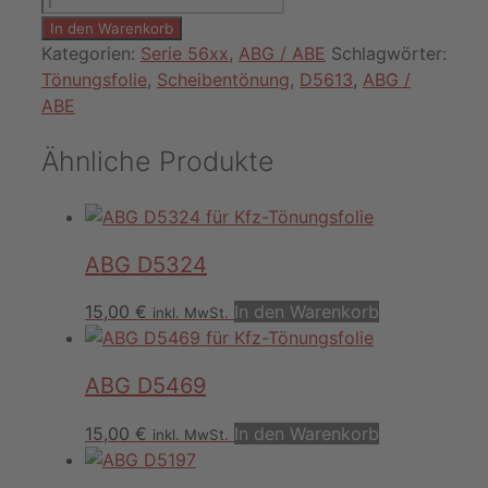
D5613
In den Warenkorb
Menge
Kategorien:
Serie 56xx
,
ABG / ABE
Schlagwörter:
Tönungsfolie
,
Scheibentönung
,
D5613
,
ABG /
ABE
Ähnliche Produkte
ABG D5324
15,00
€
In den Warenkorb
inkl. MwSt.
ABG D5469
15,00
€
In den Warenkorb
inkl. MwSt.