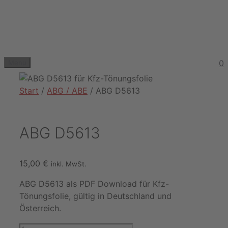
Zum
Inhalt
springen
0
Menu
Start
/
ABG / ABE
/ ABG D5613
ABG D5613
15,00
€
inkl. MwSt.
ABG D5613 als PDF Download für Kfz-
Tönungsfolie, gültig in Deutschland und
Österreich.
ABG