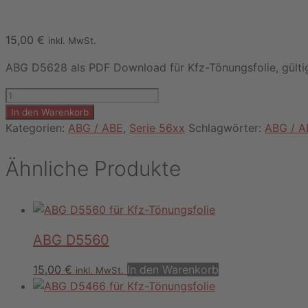
15,00
€
inkl. MwSt.
ABG D5628 als PDF Download für Kfz-Tönungsfolie, gültig
ABG
D5628
In den Warenkorb
Menge
Kategorien:
ABG / ABE
,
Serie 56xx
Schlagwörter:
ABG / A
Ähnliche Produkte
ABG D5560
15,00
€
In den Warenkorb
inkl. MwSt.