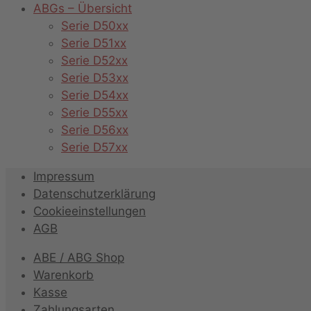
ABGs – Übersicht
Serie D50xx
Serie D51xx
Serie D52xx
Serie D53xx
Serie D54xx
Serie D55xx
Serie D56xx
Serie D57xx
Impressum
Datenschutzerklärung
Cookieeinstellungen
AGB
ABE / ABG Shop
Warenkorb
Kasse
Zahlungsarten