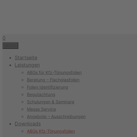
Zum
Inhalt
springen
0
Menu
Startseite
Leistungen
ABGs für Kfz-Tönungsfolien
Beratung – Flachglasfolien
Folien Identifizierung
Begutachtung
Schulungen & Seminare
Messe Service
Angebote – Ausschreibungen
Downloads
ABGs Kfz-Tönungsfolien