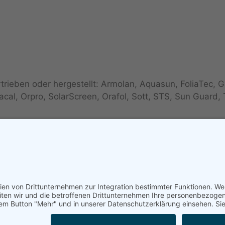
ieben oder hergestellt: Armolan, Aquasun, FoliaTec, G
al, Orpro, SolarScreen, Orafol, Sott, STS, Sun Guard, 
ieben, diese sind u.a.: Alu Dark, Pinnacle, Ceramic, B
sic Grey, Secur Clear, Omega, Real Carbon, uvm.