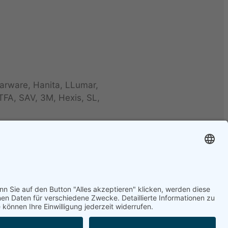
arware, Hanita, LLumar,
TFA, SAV, 3M, Hexis, SL,
ond, Folia-Tec 7, FT95,