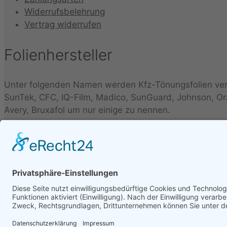
Widerrufsbelehrung
Vertrag widerrufen
Folienhersteller
Unter folgenden Namen werden Kfz-Tönungsfolien vertr
SunTek, CFC, IQ-Film, Madico, SunGuard, Johnson, Orac
Avery, Bruxafol um nur einige zu nennen.
Folienbezeichnungen
Folien werden unter verschiedenen Bezeichnungen vertr
FT97, Midnight, Blacknight, Supreme, Black Mirror, Ba
©2022 by Folien Berater