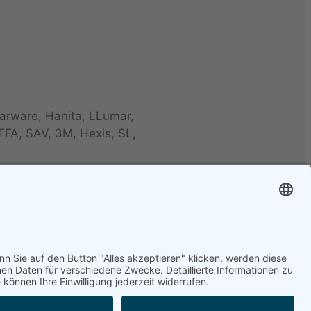
arware, Hanita, LLumar,
TFA, SAV, 3M, Hexis, SL,
ond, Folia-Tec 7, FT95,