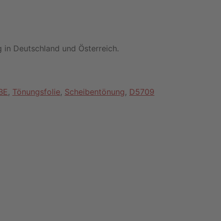
 in Deutschland und Österreich.
BE
,
Tönungsfolie
,
Scheibentönung
,
D5709