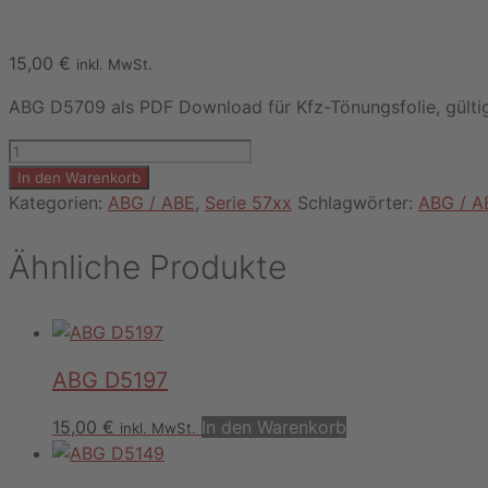
15,00
€
inkl. MwSt.
ABG D5709 als PDF Download für Kfz-Tönungsfolie, gültig
ABG
D5709
In den Warenkorb
Menge
Kategorien:
ABG / ABE
,
Serie 57xx
Schlagwörter:
ABG / A
Ähnliche Produkte
ABG D5197
15,00
€
In den Warenkorb
inkl. MwSt.