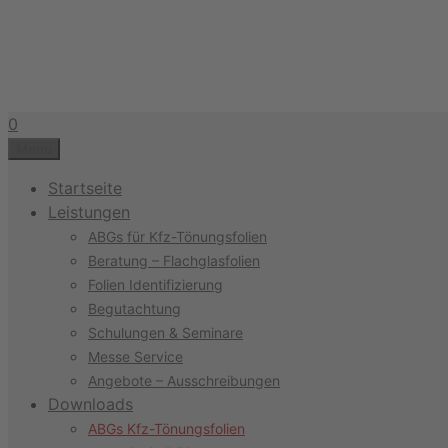
Zum
Inhalt
springen
0
Menu
Startseite
Leistungen
ABGs für Kfz-Tönungsfolien
Beratung – Flachglasfolien
Folien Identifizierung
Begutachtung
Schulungen & Seminare
Messe Service
Angebote – Ausschreibungen
Downloads
ABGs Kfz-Tönungsfolien