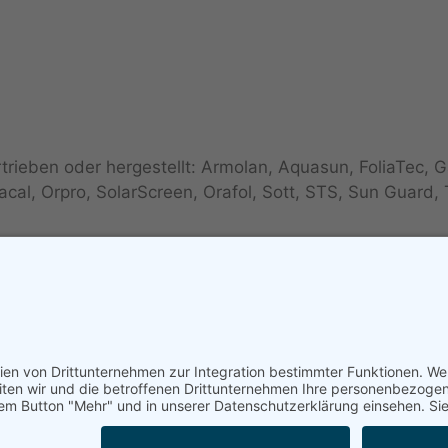
ieben oder hergestellt: Armolan, Aquasun, FoliaTec, G
al, Orpro, SolarScreen, Orafol, Sott, STS, Sun Guard, 
ieben, diese sind u.a.: Alu Dark, Pinnacle, Ceramic, B
sic Grey, Secur Clear, Omega, Real Carbon, uvm.