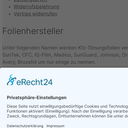
Widerrufsbelehrung
Vertrag widerrufen
Folienhersteller
Unter folgenden Namen werden Kfz-Tönungsfolien vertr
SunTek, CFC, IQ-Film, Madico, SunGuard, Johnson, Orac
Avery, Bruxafol um nur einige zu nennen.
Folienbezeichnungen
Folien werden unter verschiedenen Bezeichnungen vertr
FT97, Midnight, Blacknight, Supreme, Black Mirror, Ba
©2022 by Folien Berater