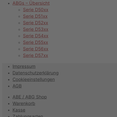
ABGs – Übersicht
Serie D50xx
Serie D51xx
Serie D52xx
Serie D53xx
Serie D54xx
Serie D55xx
Serie D56xx
Serie D57xx
Impressum
Datenschutzerklärung
Cookieeinstellungen
AGB
ABE / ABG Shop
Warenkorb
Kasse
Zahlungsarten