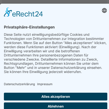
Unter folgenden Namen werden Kfz-Tönungsfolien
vertrieben oder hergestellt: Armolan, Aquasun,
FoliaTec, Garware, Hanita, LLumar, SunTek, CFC, IQ-
Film, Madico, SunGuard, Johnson, Oracal, Orpro,
SolarScreen, Orafol, Sott, STS, Sun Guard, TFA, SAV,
3M, Hexis, SL, Avery, Bruxafol um nur einige zu
nennen.
Folienbezeichnungen
Folien werden unter verschiedenen Bezeichnungen
vertrieben, diese sind u.a.: Alu Dark, Pinnacle,
Ceramic, Bond, Folia-Tec 7, FT95, FT97, Midnight,
Blacknight, Supreme, Black Mirror, Basic Grey, Secur
Clear, Omega, Real Carbon, uvm.