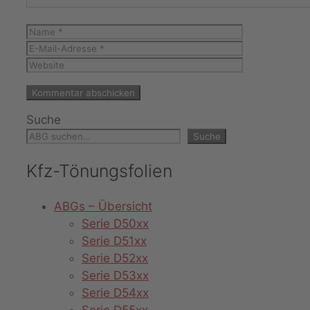
Name
E-
Mail-
Website
Adresse
Suche
Suche
Kfz-Tönungsfolien
ABGs – Übersicht
Serie D50xx
Serie D51xx
Serie D52xx
Serie D53xx
Serie D54xx